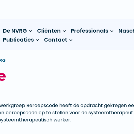
De NVRG
Cliënten
Professionals
Nasc
Publicaties
Contact
VRG
e
werkgroep Beroepscode heeft de opdracht gekregen e
en beroepscode op te stellen voor de systeemtherapeut
systeemtherapeutisch werker.