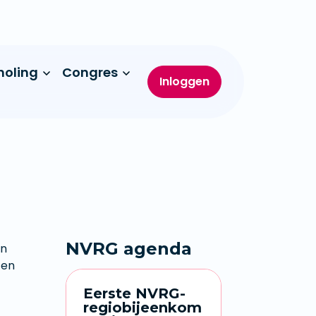
holing
Congres
Inloggen
NVRG agenda
en
 en
Eerste NVRG-
regiobijeenkom