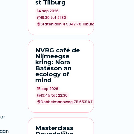
st Tilburg
14 sep 2026
19:30 tot 21:30
Statenlaan 4 5042 RX Tilburg (inloop vana f 19:00 u
NVRG café de
Nijmeegse
kring: Nora
Bateson an
ecology of
mind
15 sep 2026
19:45 tot 22:30
Dobbelmannweg 7B 6531 KT Nijmegen (inloop vanaf
ar
Masterclass
taan