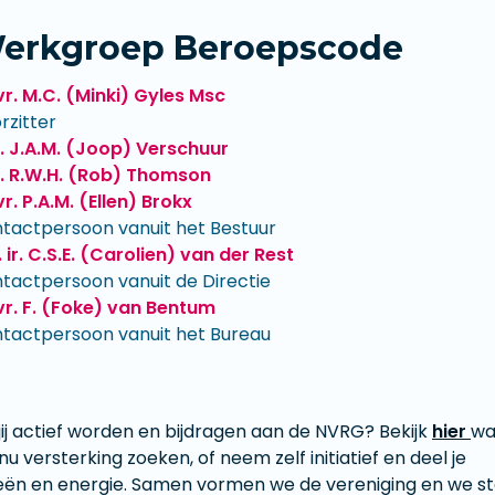
erkgroep Beroepscode
r. M.C. (Minki) Gyles Msc
rzitter
. J.A.M. (Joop) Verschuur
. R.W.H. (Rob) Thomson
r. P.A.M. (Ellen) Brokx
tactpersoon vanuit het Bestuur
. ir. C.S.E. (Carolien) van der Rest
tactpersoon vanuit de Directie
r. F. (Foke) van Bentum
tactpersoon vanuit het Bureau
​​​Wil jij actief worden en bijdragen aan de NVRG? Bekijk
hier
wa
nu versterking zoeken, of neem zelf initiatief en deel je
eën en energie. Samen vormen we de vereniging en we s