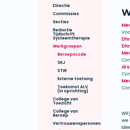
Directie
W
Commissies
Secties
Mev
Redactie
Voo
Tijdschrift
Systeemtherapie
Dhr
Dhr
Werkgroepen
Mev
Beroepscode
Con
SKJ
drs
STW
Con
Externe toetsing
Mev
Toekomst ALV
Con
(in oprichting)
College van
Toezicht
College van
​​​​
Beroep
we 
Vertrouwenspersonen
ide