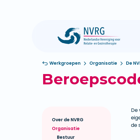
Werkgroepen
Organisatie
De N
Beroepscod
De 
eig
Over de NVRG
de 
Organisatie
Bestuur