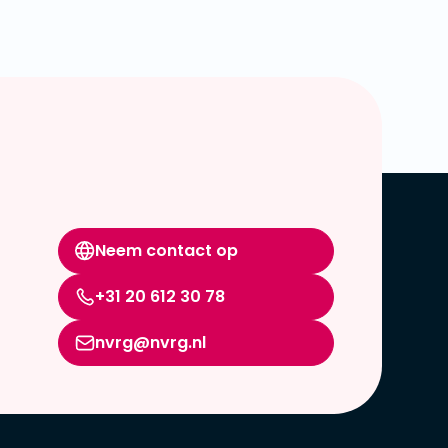
Neem contact op
+31 20 612 30 78
nvrg@nvrg.nl