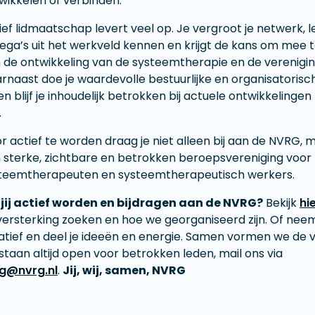
wikkelen of verbinden.
ief lidmaatschap levert veel op. Je vergroot je netwerk, l
lega’s uit het werkveld kennen en krijgt de kans om mee
 de ontwikkeling van de systeemtherapie en de verenigin
rnaast doe je waardevolle bestuurlijke en organisatorisc
en blijf je inhoudelijk betrokken bij actuele ontwikkelinge
.
r actief te worden draag je niet alleen bij aan de NVRG,
 sterke, zichtbare en betrokken beroepsvereniging voor
teemtherapeuten en systeemtherapeutisch werkers.
 jij actief worden en bijdragen aan de NVRG?
Bekijk
hi
versterking zoeken en hoe we georganiseerd zijn. Of neem
tiatief en deel je ideeën en energie. Samen vormen we de 
staan altijd open voor betrokken leden, mail ons via
g@nvrg.nl
.
Jij, wij, samen, NVRG