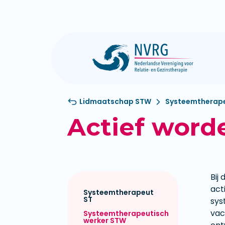
Lidmaatschap STW
Systeemtherape
Actief word
Bij
act
Systeemtherapeut
ST
sys
vac
Systeemtherapeutisch
werker STW