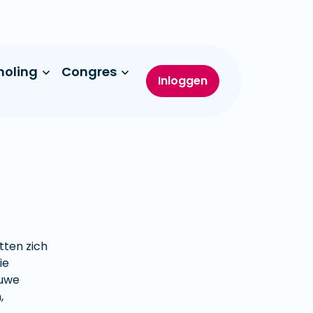
holing
Congres
Inloggen
tten zich
ie
euwe
,