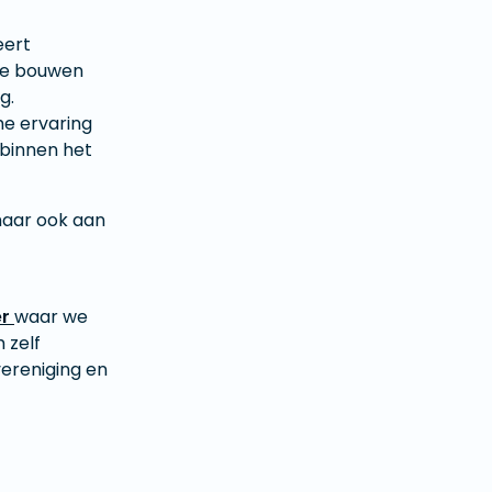
eert
 te bouwen
g.
he ervaring
n binnen het
 maar ook aan
er
waar we
 zelf
vereniging en