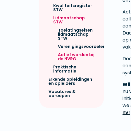
ont
Kwaliteitsregister
STW
Act
Lidmaatschap
col
STW
aan
Toelatingseisen
Daa
lidmaatschap
STW
op 
Verenigingsvoordelen
vak
Actief worden bij
Doo
de NVRG
een
Praktische
informatie
sys
Erkende opleidingen
en opleiders
Wil
nu 
Vacatures &
oproepen
ini
we 
nvr