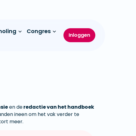
holing
Congres
Inloggen
sie
en de
redactie van het handboek
handen ineen om het vak verder te
nkort meer.