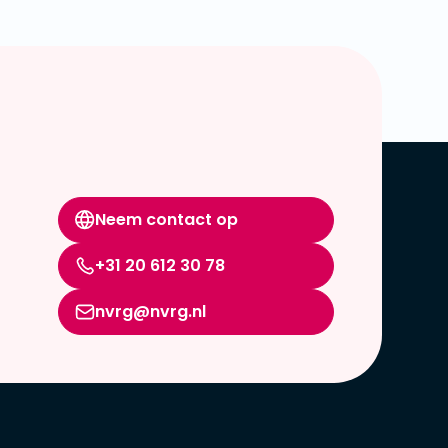
Neem contact op
+31 20 612 30 78
nvrg@nvrg.nl