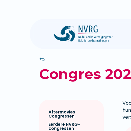
Congres 20
Voo
hun
Aftermovies
Congressen
ver
Eerdere NVRG-
congressen