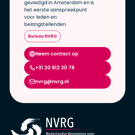
gevestigd in Amsterdam en is
het eerste aanspreekpunt
voor leden en
belangstellenden.
Bureau NVRG
Neem contact op
+31 20 612 30 78
nvrg@nvrg.nl