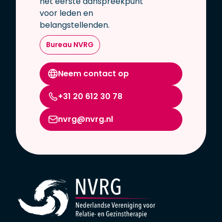
het eerste aanspreekpunt
voor leden en
belangstellenden.
Bureau NVRG
Neem contact op
+31 20 612 30 78
nvrg@nvrg.nl