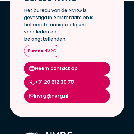
Het bureau van de NVRG is
gevestigd in Amsterdam en is
het eerste aanspreekpunt
voor leden en
belangstellenden.
Bureau NVRG
Neem contact op
+31 20 612 30 78
nvrg@nvrg.nl