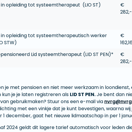
d in opleiding tot systeemtherapeut (LIO ST)
€
282,-
d in opleiding tot systeemtherapeutisch werker
€
IO STW)
162,1
pensioneerd Lid systeemtherapeut (LID ST PEN)*
€
282,-
en je met pensioen en niet meer werkzaam in loondienst, 
 kun je je laten registreren als
LID ST PEN.
Je bent dan niet
rvan gebruikmaken? Stuur ons een e-mail via
nvrg@nvrg.
lichting met een vinkje dat je kunt bevestigen, waarna wi
r 1 december, gaat het nieuwe lidmaatschap in per 1 janu
af 2024 geldt dit lagere tarief automatisch voor leden di