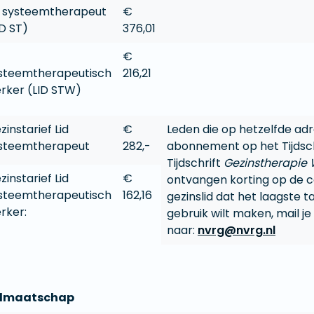
d systeemtherapeut
€
ID ST)
376,01
€
steemtherapeutisch
216,21
rker (LID STW)
zinstarief Lid
€
Leden die op hetzelfde ad
steemtherapeut
282,-
abonnement op het Tijdsc
Tijdschrift
Gezinstherapie 
zinstarief Lid
€
ontvangen korting op de co
steemtherapeutisch
162,16
gezinslid dat het laagste ta
rker:
gebruik wilt maken, mail je
naar:
nvrg@nvrg.nl
idmaatschap