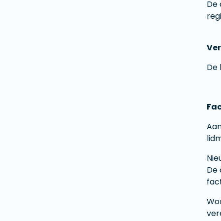
De 
reg
Ver
De 
Fac
Aan
lid
Nie
De 
fac
Wor
ver