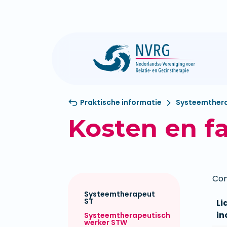
Praktische informatie
Systeemthera
Kosten en fa
Con
Systeemtherapeut
ST
L
in
Systeemtherapeutisch
werker STW