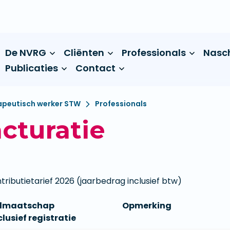
De NVRG
Cliënten
Professionals
Nasc
Publicaties
Contact
peutisch werker STW
Professionals
cturatie
tributietarief 2026 (jaarbedrag inclusief btw)
idmaatschap
Opmerking
clusief registratie