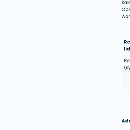
kal
Opl
wor
Re
li
Re
(s
Adm