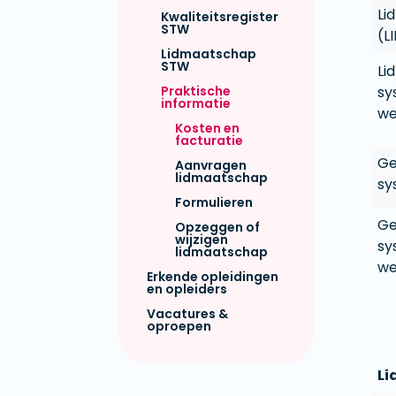
Li
Kwaliteitsregister
STW
(L
Lidmaatschap
STW
Lid
Praktische
sy
informatie
we
Kosten en
facturatie
Ge
Aanvragen
lidmaatschap
sy
Formulieren
Ge
Opzeggen of
wijzigen
sy
lidmaatschap
we
Erkende opleidingen
en opleiders
Vacatures &
oproepen
L