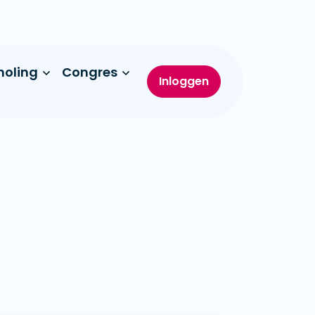
holing
Congres
Inloggen