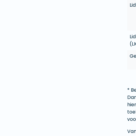
Li
Li
(L
Ge
* B
Dan
hie
toe
voo
Van