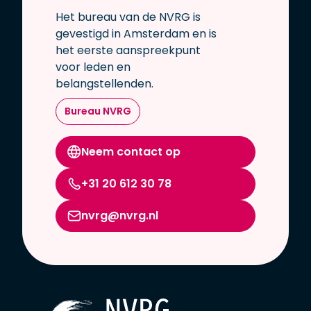
Het bureau van de NVRG is
gevestigd in Amsterdam en is
het eerste aanspreekpunt
voor leden en
belangstellenden.
Bureau NVRG
Neem contact op
+31 20 612 30 78
nvrg@nvrg.nl