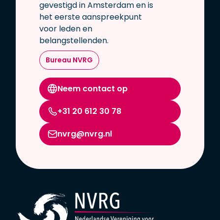
gevestigd in Amsterdam en is
het eerste aanspreekpunt
voor leden en
belangstellenden.
Bureau NVRG
Neem contact op
+31 20 612 30 78
nvrg@nvrg.nl