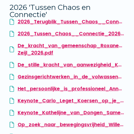
2026 'Tussen Chaos en
Connectie'
2026_Terugblik_Tussen_Chaos__Connectie.pdf
2026_Tussen_Chaos__Connectie_2026.pdf
De_kracht_van_gemeenschap_Roxane_Warri
Zeijl_2026.pdf
De_stille_kracht_van_aanwezigheid_Kathelijne_van_Dongen_2026.pdf
Gezinsgerichtwerken_in_de_volwassen_en_jeugd_GGz_theorie_en_praktijk_Christel_Middeldorp__Agnes_Zegwaard_2026.pdf
Het_persoonlijke_is_professioneel_Anna_de_Voogt__Barbara_Wahl_2026.pdf
Keynote_Carlo_Leget_Koersen_op_je_innerlijke_kompas_2026.pdf
Keynote_Kathelijne_van_Dongen_Samen_dragen_samen_helen_in_een_weerbarstige_realiteit_2026.pdf
Op_zoek_naar_bewegingsvrijheid_Willem_Beckers_2026.pdf