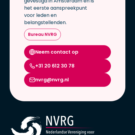
gevestigd in Amsterdam en is
het eerste aanspreekpunt
voor leden en
belangstellenden.
Bureau NVRG
Neem contact op
+31 20 612 30 78
nvrg@nvrg.nl