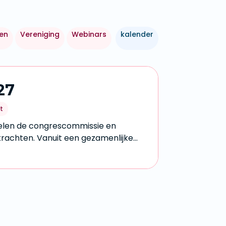
en
Vereniging
Webinars
kalender
27
t
elen de congrescommissie en
rachten. Vanuit een gezamenlijke
 het vak verder te versterken en...