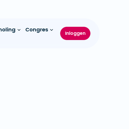
holing
Congres
Inloggen