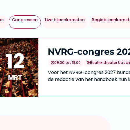
les
Congressen
Live bijeenkomsten
Regiobijeenkomst
NVRG-congres 20
12
09:00 tot 18:00
Beatrix theater Utrech
Voor het NVRG-congres 2027 bund
MRT
de redactie van het handboek hun k
ambitie slaan zij de handen ineen om