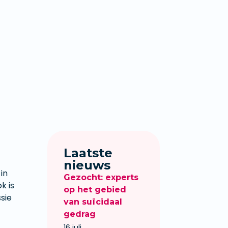
Laatste
nieuws
in
Gezocht: experts
k is
op het gebied
sie
van suïcidaal
gedrag
16 juli