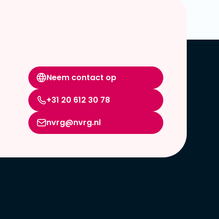
Neem contact op
+31 20 612 30 78
nvrg@nvrg.nl