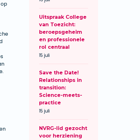
 op
Uitspraak College
van Toezicht:
beroepsgeheim
sche
en professionele
d
rol centraal
15 juli
es
an
e.
Save the Date!
Relationships in
transition:
Science-meets-
practice
15 juli
ten
NVRG-lid gezocht
voor herziening