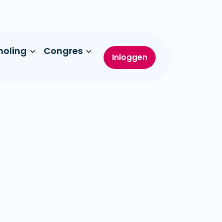
holing
Congres
Inloggen