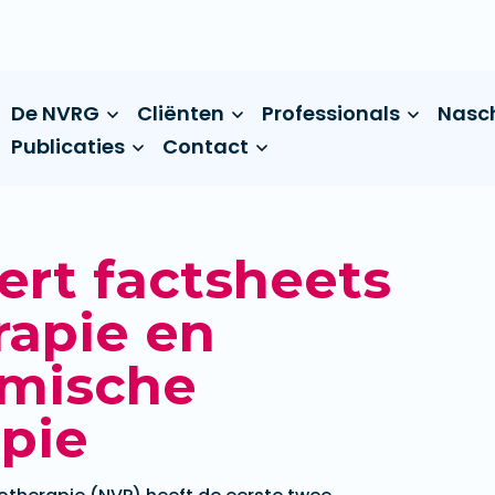
De NVRG
Cliënten
Professionals
Nasc
Publicaties
Contact
ert factsheets
apie en
mische
pie