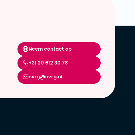
Neem contact op
+31 20 612 30 78
nvrg@nvrg.nl