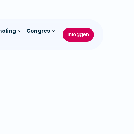
holing
Congres
Inloggen