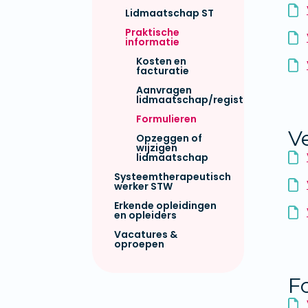
Lidmaatschap ST
Praktische
informatie
Kosten en
facturatie
Aanvragen
lidmaatschap/registratie
Formulieren
V
Opzeggen of
wijzigen
lidmaatschap
Systeemtherapeutisch
werker STW
Erkende opleidingen
en opleiders
Vacatures &
oproepen
F