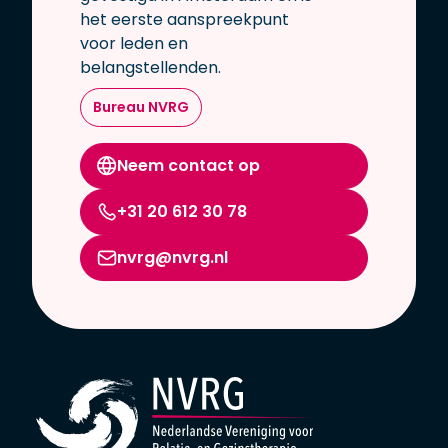
het eerste aanspreekpunt
voor leden en
belangstellenden.
Bureau NVRG
Neem contact op
+31 20 612 30 78
nvrg@nvrg.nl